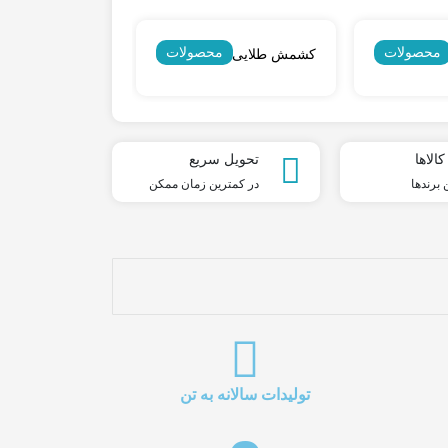
محصولات
محصولات
م
زابی
کشمش طلایی (کالیفرنیایی)
کشمش آفت
الاها
تحویل سریع
 برندها
در کمترین زمان ممکن
تولیدات سالانه به تن