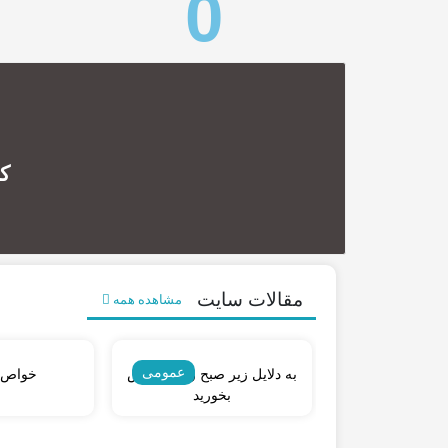
0
ک
مقالات سایت
مشاهده همه
عمومی
عمومی
کشمش آفتابی
به دلایل زیر صبح زود کشمش
خواص
بخورید