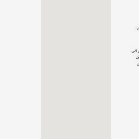
r
رقی.
ک
.