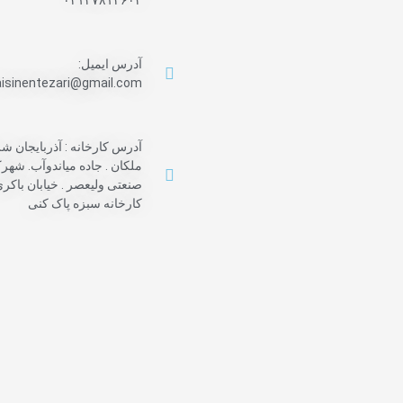
آدرس ایمیل:
aisinentezari@gmail.com
آدرس کارخانه : آذربایجان ش
ملکان . جاده میاندوآب. شهر
صنعتی ولیعصر . خیابان باکری
کارخانه سبزه پاک کنی