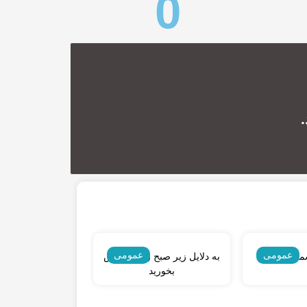
0
عمومی
عمومی
ش آفتابی
به دلایل زیر صبح زود کشمش
بخورید